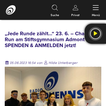
Suche
Privat
Menü
Springe
zum
„Jede Runde zählt…“ 23. 6. – Charity
Inhalt
Run am Stiftsgymnasium Admont –
SPENDEN & ANMELDEN jetzt!
05.06.2023 16:54 von
Hilde Unterberger