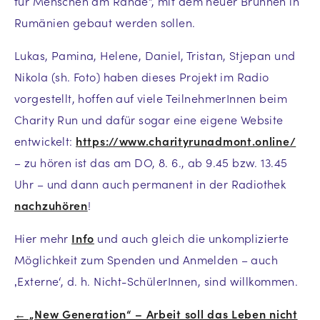
für Menschen am Rande“, mit dem heuer Brunnen in
Rumänien gebaut werden sollen.
Lukas, Pamina, Helene, Daniel, Tristan, Stjepan und
Nikola (sh. Foto) haben dieses Projekt im Radio
vorgestellt, hoffen auf viele TeilnehmerInnen beim
Charity Run und dafür sogar eine eigene Website
entwickelt:
https://www.charityrunadmont.online/
– zu hören ist das am DO, 8. 6., ab 9.45 bzw. 13.45
Uhr – und dann auch permanent in der Radiothek
nachzuhören
!
Hier mehr
Info
und auch gleich die unkomplizierte
Möglichkeit zum Spenden und Anmelden – auch
‚Externe‘, d. h. Nicht-SchülerInnen, sind willkommen.
← „New Generation“ – Arbeit soll das Leben nicht
Beitrags-