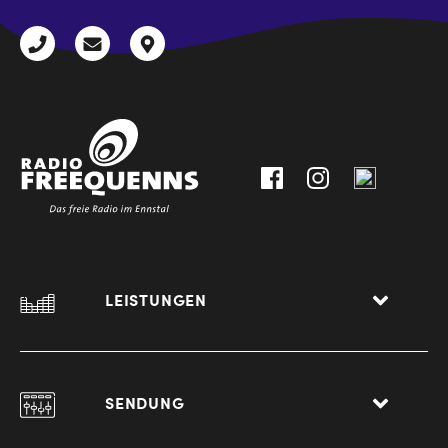
+43
radio@freequenns.at
Kulturhausstraße
3612
9,
30111-
A-
0
8940
Liezen
LEISTUNGEN
SENDUNG