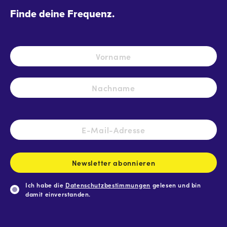
Finde deine Frequenz.
Name
*
Vo
Na
E-
Mail-
Adresse
*
Newsletter abonnieren
Ich habe die
Datenschutzbestimmungen
gelesen und bin
damit einverstanden.
CAPTCHA