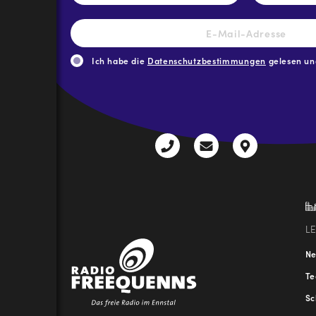
E-
Mail-
Adresse
*
Ich habe die
Datenschutzbestimmungen
gelesen und
CAPTCHA
+43
radio@freequenns
Kulturhauss
3612
9,
30111-
A-
0
8940
Liezen
L
N
T
Sc