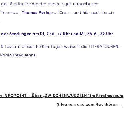
 den Stadtschreiber der diesjährigen rumänischen
t Temesvar,
Thomas Perle
, zu hören – und hier auch bereits
.
er Sendungen am DI, 27.6., 17 Uhr und MI, 28. 6., 22 Uhr.
 & Lesen in diesen heißen Tagen wünscht die LITERATOUREN-
Radio Freequenns.
3 Uhr: INFOPOINT – Über „ZWISCHENWURZELN“ im Forstmuseum
Silvanum und zum Nachhören →