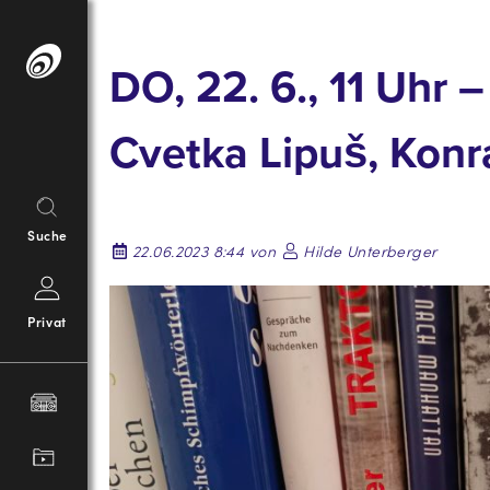
Springe
zum
DO, 22. 6., 11 Uhr 
Inhalt
Cvetka Lipu
š
, Konr
Suche
22.06.2023 8:44 von
Hilde Unterberger
Privat