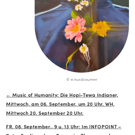
© e.nussbaumer
← Music of Humanity: Die Hopi-Tewa Indianer,
Beitrags-
Mittwoch, am 06. September, um 20 Uhr. WH,
Navigation
Mittwoch 20. September 20 Uhr.
FR, 08. September., 9 u. 13 Uhr: Im INFOPOINT –