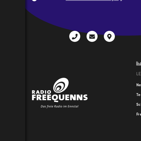
CAPTCHA
+43
radio@freequenns
Kulturhauss
3612
9,
30111-
A-
0
8940
Liezen
L
N
T
Sc
Fr