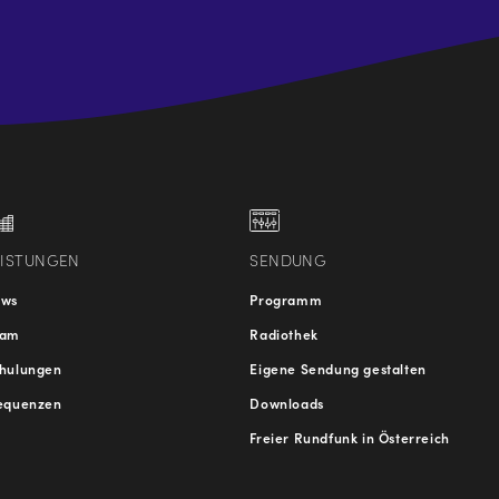
.at
traße
EISTUNGEN
SENDUNG
ews
Programm
eam
Radiothek
hulungen
Eigene Sendung gestalten
equenzen
Downloads
Freier Rundfunk in Österreich