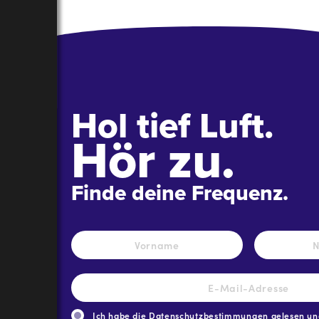
Hol tief Luft.
Hör zu.
Finde deine Frequenz.
Name
*
Vorname
E-
Mail-
Adresse
*
Ich habe die
Datenschutzbestimmungen
gelesen und