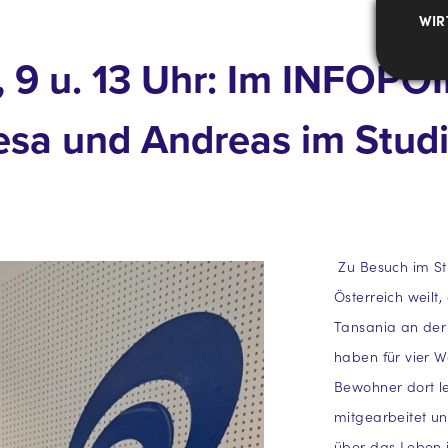
WIR
, 9 u. 13 Uhr: Im INFOPO
esa und Andreas im Studi
Zu Besuch im Stu
Österreich weilt
Tansania an der
haben für vier 
Bewohner dort l
mitgearbeitet un
über das Leben i