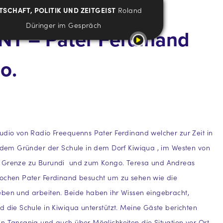
TSCHAFT, POLITIK UND ZEITGEIST
Roland
Düringer im Gespräch
INT – Pater Ferdinand
o.
dio von Radio Freequenns Pater Ferdinand welcher zur Zeit in
, dem Gründer der Schule in dem Dorf Kiwiqua , im Westen von
 Grenze zu Burundi und zum Kongo. Teresa und Andreas
Wochen Pater Ferdinand besucht um zu sehen wie die
eben und arbeiten. Beide haben ihr Wissen eingebracht,
d die Schule in Kiwiqua unterstützt. Meine Gäste berichten
n Tansania und auch über Möglichkeiten die Situation vor Ort