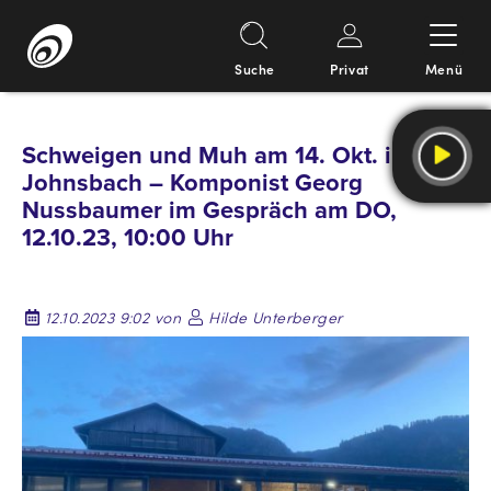
Suche
Privat
Menü
Springe
zum
Schweigen und Muh am 14. Okt. in
Inhalt
Johnsbach – Komponist Georg
Nussbaumer im Gespräch am DO,
12.10.23, 10:00 Uhr
12.10.2023 9:02 von
Hilde Unterberger