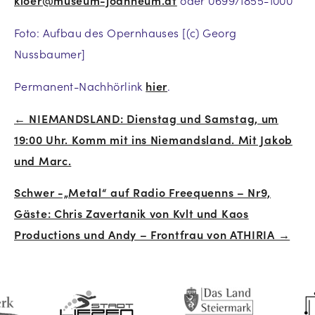
kioer@museum-joanneum.at
oder 0699/1855-1000
Foto: Aufbau des Opernhauses [(c) Georg
Nussbaumer]
Permanent-Nachhörlink
hier
.
← NIEMANDSLAND: Dienstag und Samstag, um
Beitrags-
19:00 Uhr. Komm mit ins Niemandsland. Mit Jakob
Navigation
und Marc.
Schwer -„Metal“ auf Radio Freequenns – Nr9,
Gäste: Chris Zavertanik von Kvlt und Kaos
Productions und Andy – Frontfrau von ATHIRIA →