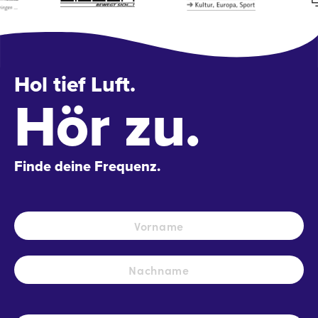
Hol tief Luft.
Hör zu.
Finde deine Frequenz.
Name
*
Vo
Na