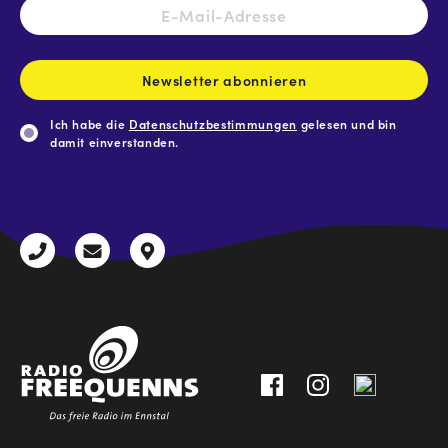
E-
Mail-
Adresse
*
Newsletter abonnieren
Ich habe die
Datenschutzbestimmungen
gelesen und bin
damit einverstanden.
CAPTCHA
+43
radio@freequenns.at
Kulturhausstraße
3612
9,
30111-
A-
0
8940
Liezen