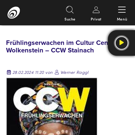
Suche
Privat
Menü
Springe
zum
Frühlingserwachen im Cultur Centrum
Inhalt
Wolkenstein – CCW Stainach
28.02.2024 11:20 von
Werner Raggl