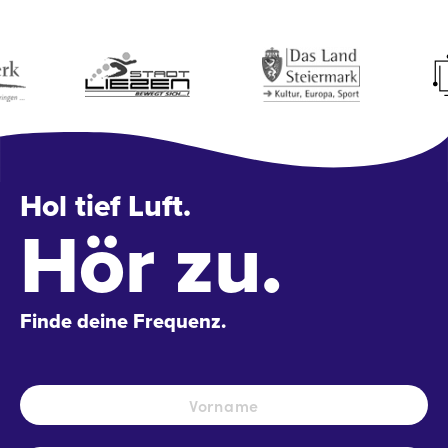
Hol tief Luft.
Hör zu.
Finde deine Frequenz.
Name
*
Vo