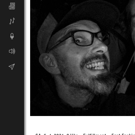
Beitrags-
← SA, 6. 4. 2024, 9 Uhr – Fulfillment – Fast Fas