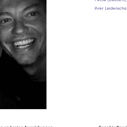
ihrer Leidenscha
hion und seine Auswirkungen
Graphic Nove