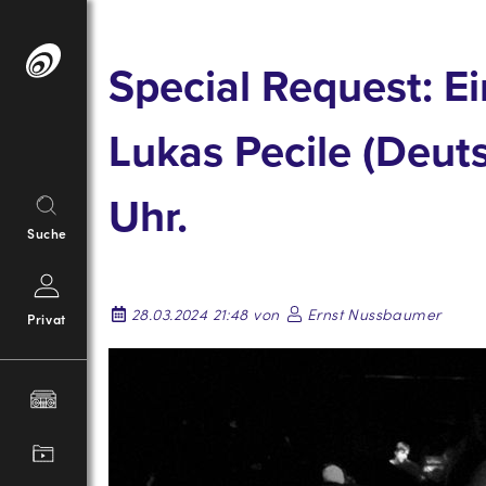
Springe
zum
Special Request: E
Inhalt
Lukas Pecile (Deut
Uhr.
Suche
28.03.2024 21:48 von
Ernst Nussbaumer
Privat