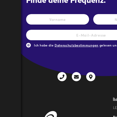
Finde deine Frequenz.
Name
*
Vorname
E-
Mail-
Adresse
*
Ich habe die
Datenschutzbestimmungen
gelesen und
CAPTCHA
+43
radio@freequenns
Kulturhauss
3612
9,
30111-
A-
0
8940
Liezen
L
N