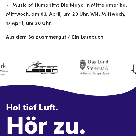
← Music of Humanity: Die Maya in Mittelamerika,
Beitrags-
Mittwoch, am 03. April, um 20 Uhr. WH, Mittwoch,
Navigation
17.April, um 20 Uhr.
Aus dem Salzkammergut / Ein Lesebuch →
Hol tief Luft.
Hör zu.