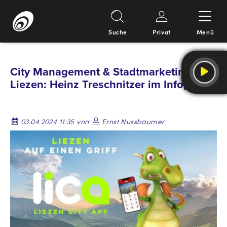
Suche
Privat
Menü
Springe
zum
City Management & Stadtmarketing
Inhalt
Liezen: Heinz Treschnitzer im Infopoint.
03.04.2024 11:35 von
Ernst Nussbaumer