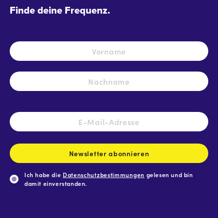
Finde deine Frequenz.
Name
*
Vo
Na
E-
Mail-
Adresse
*
Newsletter abonnieren
Ich habe die
Datenschutzbestimmungen
gelesen und bin
damit einverstanden.
CAPTCHA