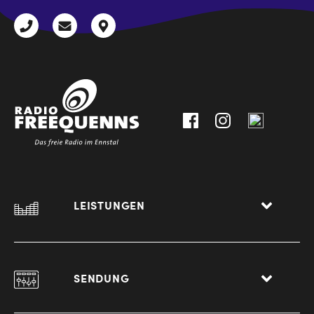
+43
radio@freequenns.at
Kulturhausstraße
3612
9,
30111-
A-
0
8940
Liezen
LEISTUNGEN
SENDUNG