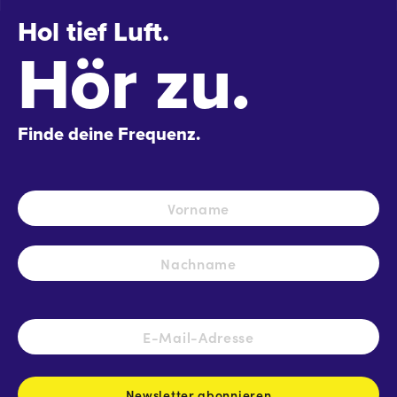
Hol tief Luft.
Hör zu.
Finde deine Frequenz.
Name
*
Vo
Na
E-
Mail-
Adresse
*
Newsletter abonnieren