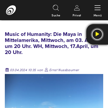
Suche
Privat
Menü
Springe
zum
Music of Humanity: Die Maya in
Inhalt
Mittelamerika, Mittwoch, am 03. April,
um 20 Uhr. WH, Mittwoch, 17.April, um
20 Uhr.
03.04.2024 10:35 von
Ernst Nussbaumer