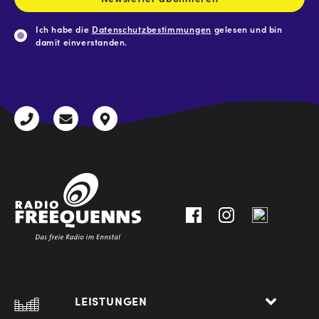
Ich habe die
Datenschutzbestimmungen
gelesen und bin
damit einverstanden.
CAPTCHA
+43
radio@freequenns.at
Kulturhausstraße
3612
9,
30111-
A-
0
8940
Liezen
LEISTUNGEN