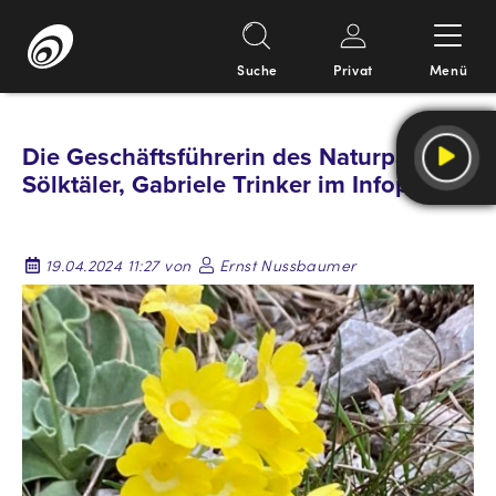
Suche
Privat
Menü
Springe
zum
Die Geschäftsführerin des Naturparks
Inhalt
Sölktäler, Gabriele Trinker im Infopoint.
19.04.2024 11:27 von
Ernst Nussbaumer