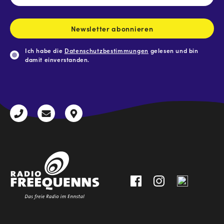
Mail-
Adresse
*
Newsletter abonnieren
Ich habe die
Datenschutzbestimmungen
gelesen und bin
damit einverstanden.
CAPTCHA
+43
radio@freequenns.at
Kulturhausstraße
3612
9,
30111-
A-
0
8940
Liezen