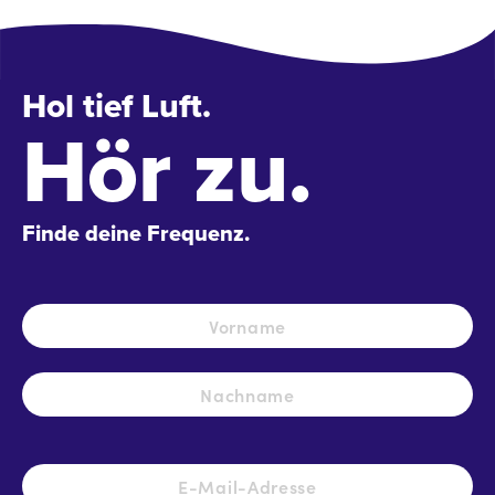
Hol tief Luft.
Hör zu.
Finde deine Frequenz.
Name
*
Vo
Na
E-