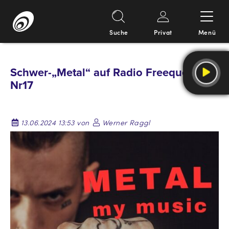
Suche
Privat
Menü
Springe
zum
Schwer-„Metal“ auf Radio Freequenns –
Inhalt
Nr17
13.06.2024 13:53 von
Werner Raggl