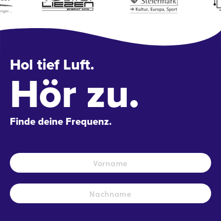
Hol tief Luft.
Hör zu.
Finde deine Frequenz.
Name
*
Vo
Na