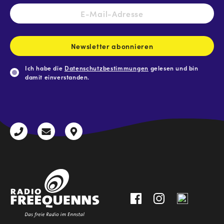
E-
Mail-
Adresse
*
Newsletter abonnieren
Ich habe die
Datenschutzbestimmungen
gelesen und bin
damit einverstanden.
CAPTCHA
+43
radio@freequenns.at
Kulturhausstraße
3612
9,
30111-
A-
0
8940
Liezen