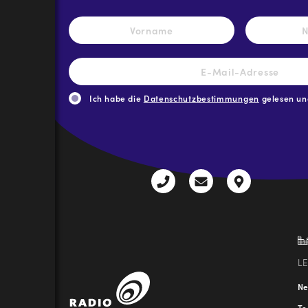
Name
*
Vorname
E-
Mail-
Adresse
*
Ich habe die
Datenschutzbestimmungen
gelesen und
CAPTCHA
+43
radio@freequenns
Kulturhauss
3612
9,
30111-
A-
0
8940
Liezen
L
N
T