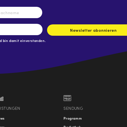
Nachname
Newsletter abonnieren
 bin damit einverstanden.
.at
traße
EISTUNGEN
SENDUNG
ews
Programm
eam
Radiothek