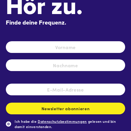
Hör zu.
Finde deine Frequenz.
Name
*
Vo
Na
E-
Mail-
Adresse
*
Newsletter abonnieren
Ich habe die
Datenschutzbestimmungen
gelesen und bin
damit einverstanden.