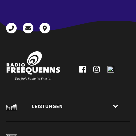
CAPTCHA
+43
radio@freequenns.at
Kulturhausstraße
3612
9,
30111-
A-
0
8940
Liezen
LEISTUNGEN