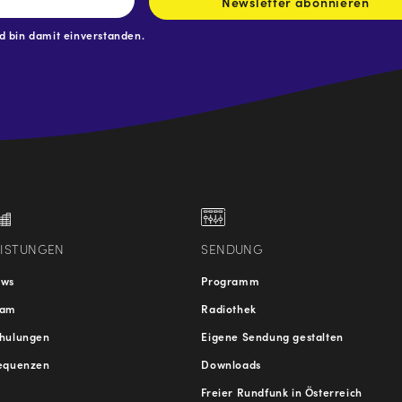
Newsletter abonnieren
 bin damit einverstanden.
.at
traße
EISTUNGEN
SENDUNG
ews
Programm
eam
Radiothek
hulungen
Eigene Sendung gestalten
equenzen
Downloads
Freier Rundfunk in Österreich