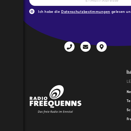
Mail-
Adresse
*
Ich habe die
Datenschutzbestimmungen
gelesen und
CAPTCHA
+43
radio@freequenns
Kulturhauss
3612
9,
30111-
A-
0
8940
Liezen
L
N
T
Sc
Fr