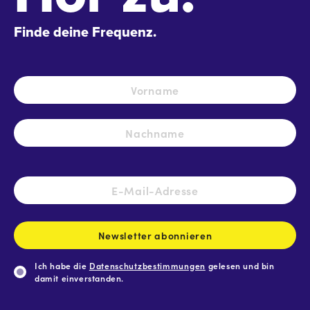
Finde deine Frequenz.
Name
*
Vo
Na
E-
Mail-
Adresse
*
Newsletter abonnieren
Ich habe die
Datenschutzbestimmungen
gelesen und bin
damit einverstanden.
CAPTCHA