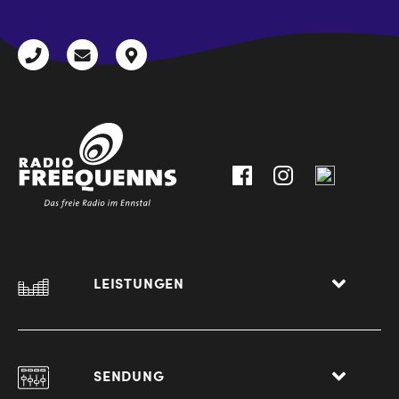
+43
radio@freequenns.at
Kulturhausstraße
3612
9,
30111-
A-
0
8940
Liezen
LEISTUNGEN
SENDUNG