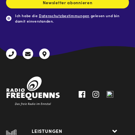
Newsletter abonnieren
Ich habe die
Datenschutzbestimmungen
gelesen und bin
damit einverstanden.
CAPTCHA
+43
radio@freequenns.at
Kulturhausstraße
3612
9,
30111-
A-
0
8940
Liezen
LEISTUNGEN