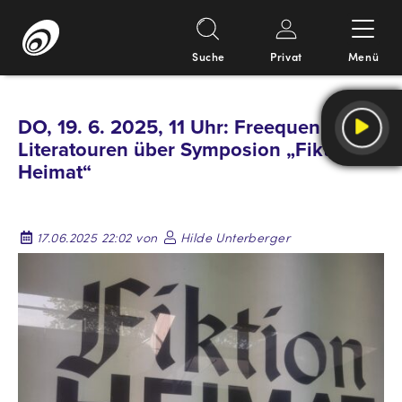
Suche
Privat
Menü
Springe
zum
DO, 19. 6. 2025, 11 Uhr: Freequenns
Inhalt
Literatouren über Symposion „Fiktion
Heimat“
17.06.2025 22:02 von
Hilde Unterberger