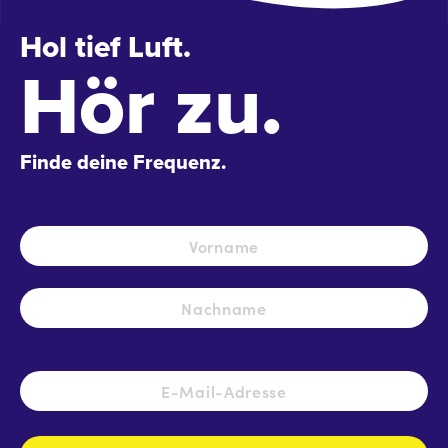
Hol tief Luft.
Hör zu.
Finde deine Frequenz.
Name
*
Vo
Na
E-
Mail-
Adresse
*