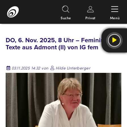
Suche
Privat
Menü
Springe
zum
DO, 6. Nov. 2025, 8 Uhr – Feministische
Inhalt
Texte aus Admont (II) von IG fem
03.11.2025 14:32 von
Hilde Unterberger