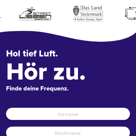
Hol tief Luft.
Hör zu.
Finde deine Frequenz.
Name
*
Vo
Na