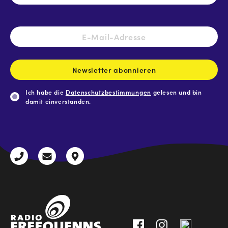
E-
Mail-
Adresse
*
Newsletter abonnieren
Ich habe die
Datenschutzbestimmungen
gelesen und bin
damit einverstanden.
CAPTCHA
+43
radio@freequenns.at
Kulturhausstraße
3612
9,
30111-
A-
0
8940
Liezen