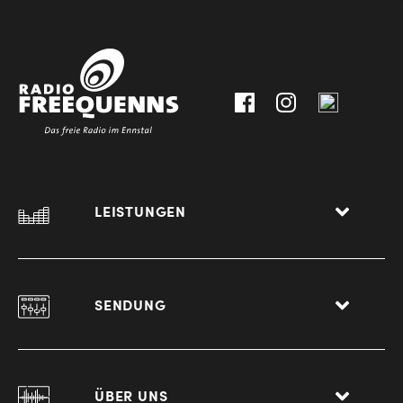
3612
9,
30111-
A-
0
8940
Liezen
LEISTUNGEN
SENDUNG
ÜBER UNS