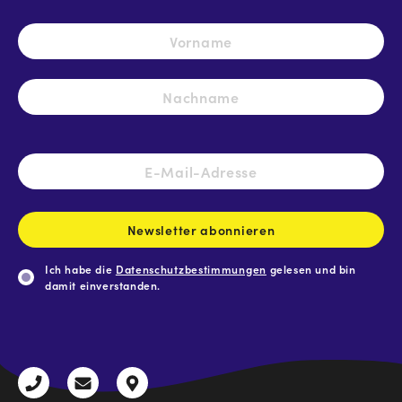
Name
*
Vo
Na
E-
Mail-
Adresse
*
Newsletter abonnieren
Ich habe die
Datenschutzbestimmungen
gelesen und bin
damit einverstanden.
CAPTCHA
+43
radio@freequenns.at
Kulturhausstraße