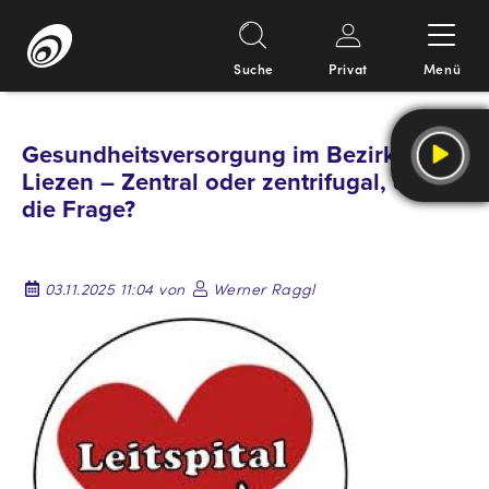
Suche
Privat
Menü
Springe
zum
Gesundheitsversorgung im Bezirk
Inhalt
Liezen – Zentral oder zentrifugal, das ist
die Frage?
03.11.2025 11:04 von
Werner Raggl