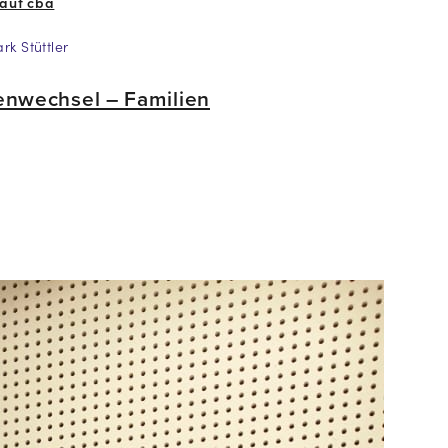
 auf cba
k Stüttler
enwechsel – Familien