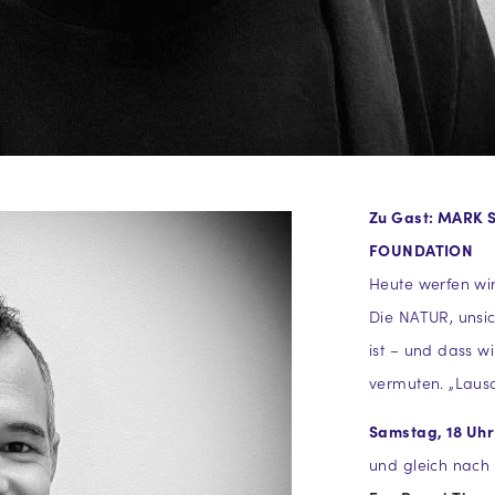
Zu Gast: MARK
FOUNDATION
Heute werfen wir
Die NATUR, unsic
ist – und dass wi
vermuten. „Lausc
Samstag, 18 Uhr
und gleich nach