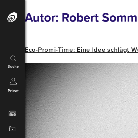
Springe
Autor:
Robert Somm
zum
Inhalt
Eco-Promi-Time: Eine Idee schlägt W
Suche
Privat