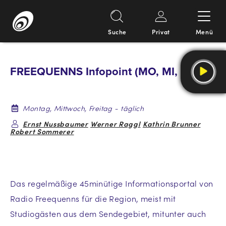
Suche
Privat
Menü
Springe
zum
FREEQUENNS Infopoint (MO, MI, FR)
Inhalt
Montag, Mittwoch, Freitag - täglich
Ernst Nussbaumer
Werner Raggl
Kathrin Brunner
Robert Sommerer
Das regelmäßige 45minütige Informationsportal von
Radio Freequenns für die Region, meist mit
Studiogästen aus dem Sendegebiet, mitunter auch