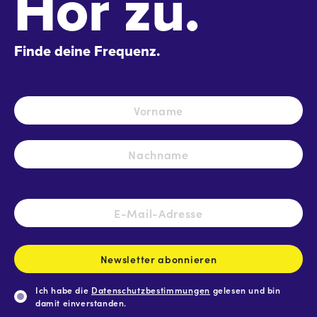
Hör zu.
Finde deine Frequenz.
Name
*
Vo
Na
E-
Mail-
Adresse
*
Newsletter abonnieren
Ich habe die
Datenschutzbestimmungen
gelesen und bin
damit einverstanden.