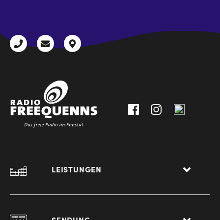
CAPTCHA
+43
radio@freequenns.at
Kulturhausstraße
3612
9,
30111-
A-
0
8940
Liezen
LEISTUNGEN
SENDUNG