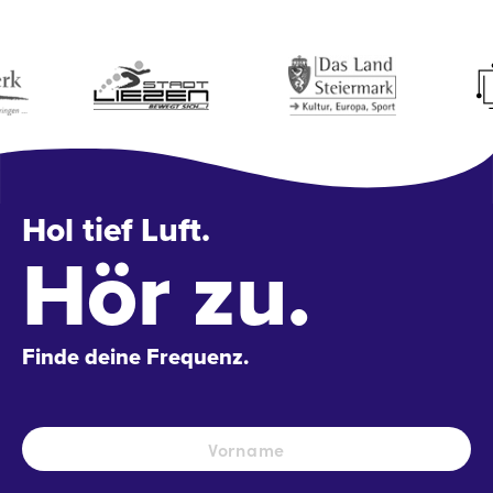
Hol tief Luft.
Hör zu.
Finde deine Frequenz.
Name
*
Vo