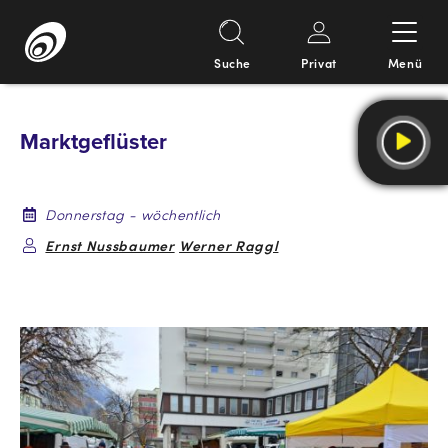
Suche
Privat
Menü
Springe
zum
Marktgeflüster
Inhalt
Donnerstag - wöchentlich
Ernst Nussbaumer
Werner Raggl