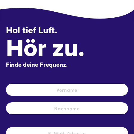
Hol tief Luft.
Hör zu.
Finde deine Frequenz.
Name
*
Vo
Na
E-