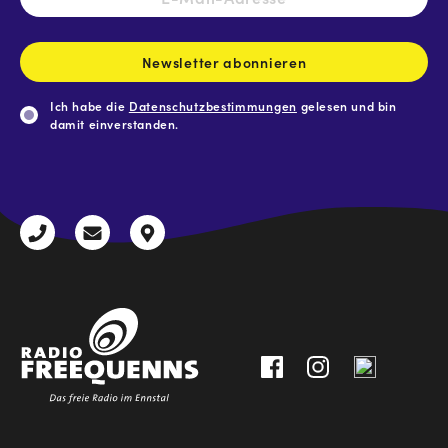
Mail-
Adresse
*
Newsletter abonnieren
Ich habe die
Datenschutzbestimmungen
gelesen und bin
damit einverstanden.
CAPTCHA
+43
radio@freequenns.at
Kulturhausstraße
3612
9,
30111-
A-
0
8940
Liezen