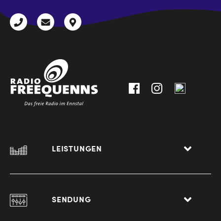
+43
radio@freequenns.at
Kulturhausstraße
3612
9,
30111-
A-
0
8940
Liezen
LEISTUNGEN
SENDUNG