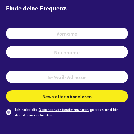
Finde deine Frequenz.
Name
*
Vo
Na
E-
Mail-
Adresse
*
Newsletter abonnieren
Ich habe die
Datenschutzbestimmungen
gelesen und bin
damit einverstanden.
CAPTCHA