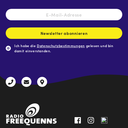
E-
Mail-
Adresse
*
Newsletter abonnieren
Ich habe die
Datenschutzbestimmungen
gelesen und bin
damit einverstanden.
CAPTCHA
+43
radio@freequenns.at
Kulturhausstraße
3612
9,
30111-
A-
0
8940
Liezen