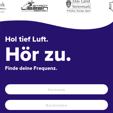
Hol tief Luft.
Hör zu.
Finde deine Frequenz.
Name
*
Vo
Na