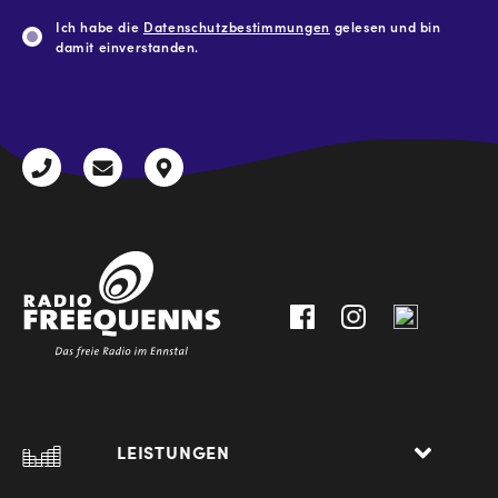
Ich habe die
Datenschutzbestimmungen
gelesen und bin
damit einverstanden.
CAPTCHA
+43
radio@freequenns.at
Kulturhausstraße
3612
9,
30111-
A-
0
8940
Liezen
LEISTUNGEN