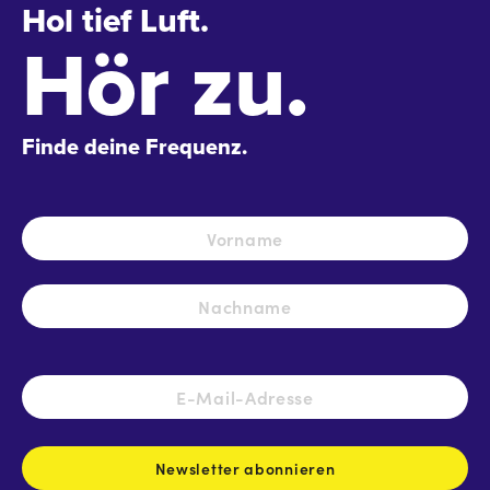
Hol tief Luft.
Hör zu.
Finde deine Frequenz.
Name
*
Vo
Na
E-
Mail-
Adresse
*
Newsletter abonnieren