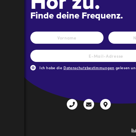
Hör zu.
Finde deine Frequenz.
Name
*
Vorname
E-
Mail-
Adresse
*
Ich habe die
Datenschutzbestimmungen
gelesen und
CAPTCHA
+43
radio@freequenns
Kulturhauss
3612
9,
30111-
A-
0
8940