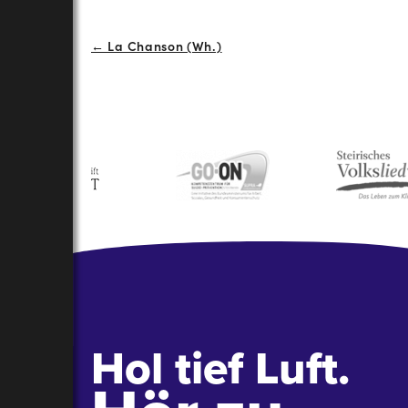
Beitrags-
← La Chanson (Wh.)
Navigation
Hol tief Luft.