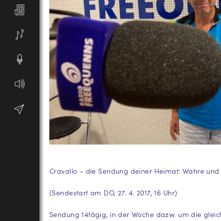
Cravallo – die Sendung deiner Heimat: Wahre und e
(Sendestart am DO, 27. 4. 2017, 16 Uhr)
Sendung 14tägig, in der Woche dazw. um die gleic