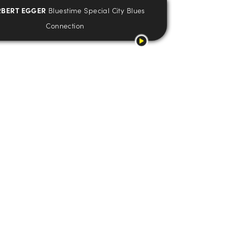
BERT EGGER
Bluestime Special City Blues
Connection