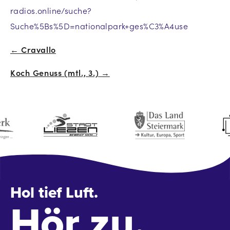
radios.online/suche?
Suche%5Bs%5D=nationalpark+ges%C3%A4use
← Cravallo
Beitrags-
Koch Genuss (mtl., 3.) →
Navigation
Hol tief Luft.
Hör zu.