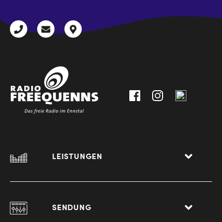
+43
radio@freequenns.at
Kulturhausstraße
3612
9,
30111-
A-
0
8940
Liezen
LEISTUNGEN
SENDUNG