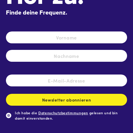
Finde deine Frequenz.
Name
*
Vo
Na
E-
Mail-
Adresse
*
Newsletter abonnieren
Ich habe die
Datenschutzbestimmungen
gelesen und bin
damit einverstanden.
CAPTCHA