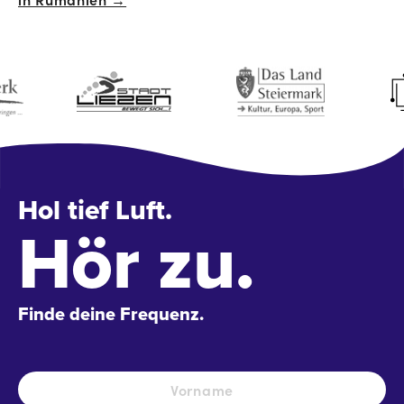
Hol tief Luft.
Hör zu.
Finde deine Frequenz.
Name
*
Vo