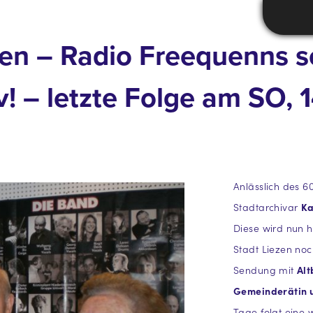
zen – Radio Freequenns 
! – letzte Folge am SO, 1
Anlässlich des 6
Stadtarchivar
Ka
Diese wird nun 
Stadt Liezen noc
Sendung mit
Alt
Gemeinderätin u
Tage folgt eine w