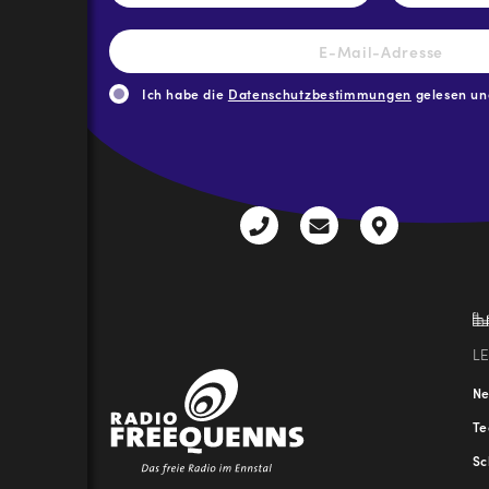
E-
Mail-
Adresse
*
Ich habe die
Datenschutzbestimmungen
gelesen und
CAPTCHA
+43
radio@freequenns
Kulturhauss
3612
9,
30111-
A-
0
8940
Liezen
L
N
T
Sc