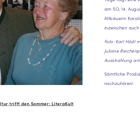
am SO, 14. Augus
Altbäuerin Karol
inzwischen auch 
Foto: Karl Hödl 
Juliane Reichenp
Ausstrahlung am 1
Sämtliche Produk
nachzuhören!
ltur trifft den Sommer: LiteraKult