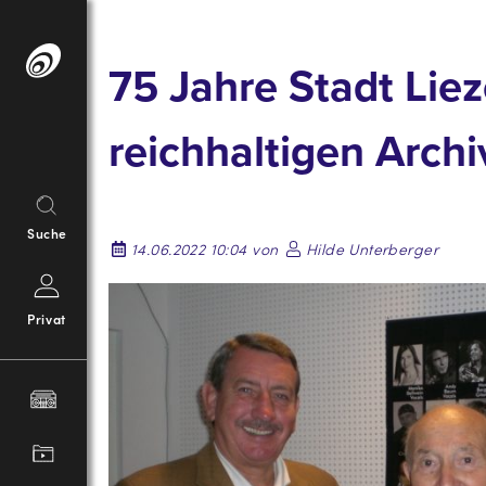
Springe
zum
75 Jahre Stadt Lie
Inhalt
reichhaltigen Archiv
Suche
14.06.2022 10:04 von
Hilde Unterberger
Privat