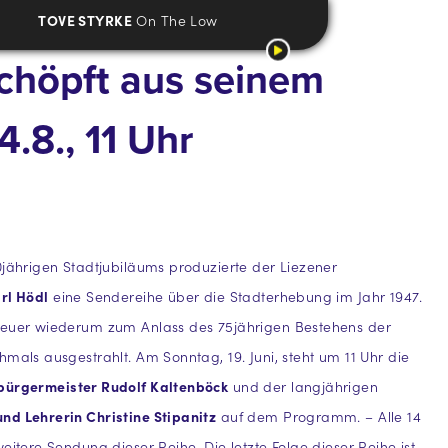
TOVE STYRKE
On The Low
schöpft aus seinem
4.8., 11 Uhr
0jährigen Stadtjubiläums produzierte der Liezener
rl Hödl
eine Sendereihe über die Stadterhebung im Jahr 1947.
heuer wiederum zum Anlass des 75jährigen Bestehens der
hmals ausgestrahlt. Am Sonntag, 19. Juni, steht um 11 Uhr die
bürgermeister Rudolf Kaltenböck
und der langjährigen
nd Lehrerin Christine Stipanitz
auf dem Programm. – Alle 14
eitere Sendung dieser Reihe. Die letzte Folge dieser Reihe ist