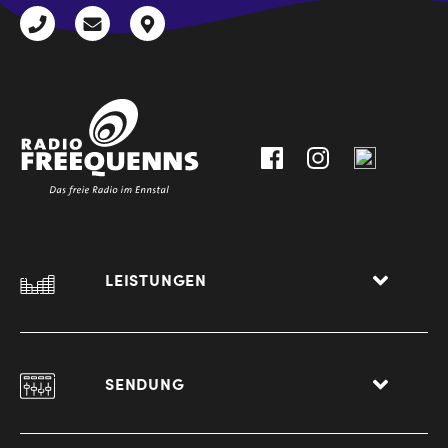
+43
radio@freequenns.at
Kulturhausstraße
3612
9,
30111-
A-
0
8940
Liezen
LEISTUNGEN
SENDUNG