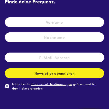
Finde deine Frequenz.
Name
*
Vo
Na
E-
Mail-
Adresse
*
Newsletter abonnieren
Ich habe die
Datenschutzbestimmungen
gelesen und bin
damit einverstanden.
CAPTCHA