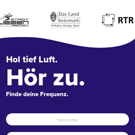
Hol tief Luft.
Hör zu.
Finde deine Frequenz.
Name
*
Vo