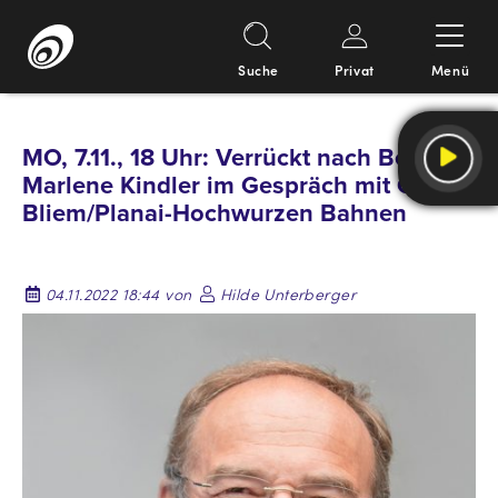
Suche
Privat
Menü
Springe
zum
MO, 7.11., 18 Uhr: Verrückt nach Berg… –
Inhalt
Marlene Kindler im Gespräch mit Georg
Bliem/Planai-Hochwurzen Bahnen
04.11.2022 18:44 von
Hilde Unterberger