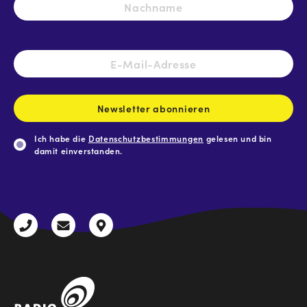
Na
E-
Mail-
Adresse
*
Newsletter abonnieren
Ich habe die
Datenschutzbestimmungen
gelesen und bin
damit einverstanden.
CAPTCHA
+43
radio@freequenns.at
Kulturhausstraße
3612
9,
30111-
A-
0
8940
Liezen