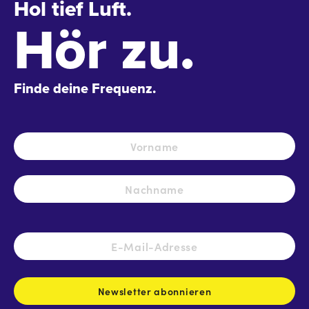
Hol tief Luft.
Hör zu.
Finde deine Frequenz.
Name
*
Vo
Na
E-
Mail-
Adresse
*
Newsletter abonnieren