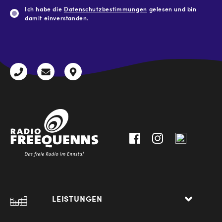
Ich habe die
Datenschutzbestimmungen
gelesen und bin
damit einverstanden.
CAPTCHA
+43
radio@freequenns.at
Kulturhausstraße
3612
9,
30111-
A-
0
8940
Liezen
LEISTUNGEN