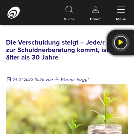
Suche
Privat
Menü
Springe
zum
Die Verschuldung steigt – Jede/r 4., der
Inhalt
zur Schuldnerberatung kommt, ist nicht
älter als 30 Jahre
04.01.2023 15:58 von
Werner Raggl