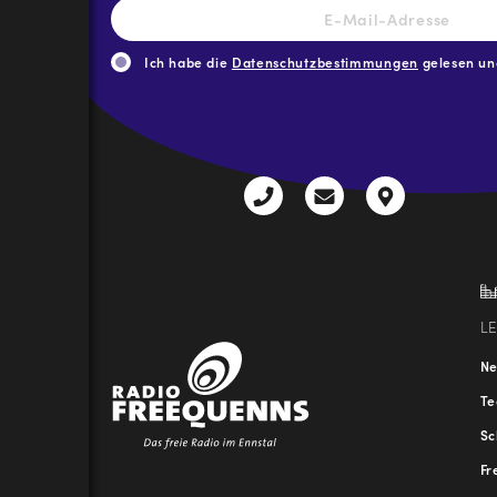
E-
Mail-
Adresse
*
Ich habe die
Datenschutzbestimmungen
gelesen und
CAPTCHA
+43
radio@freequenns
Kulturhauss
3612
9,
30111-
A-
0
8940
Liezen
L
N
T
Sc
Fr