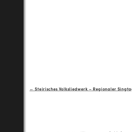
Beitrags-
← Steirisches Volksliedwerk – Regionaler Singtag
Navigation