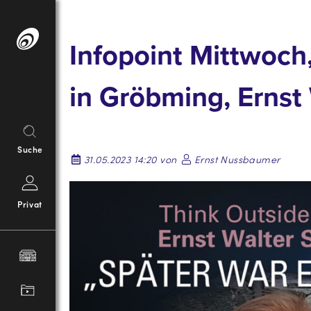
Springe
zum
Infopoint Mittwoch,
Inhalt
in Gröbming, Ernst
Suche
31.05.2023 14:20 von
Ernst Nussbaumer
Privat