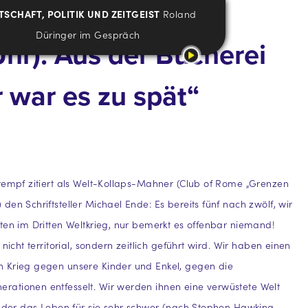
TSCHAFT, POLITIK UND ZEITGEIST
Roland
Düringer im Gespräch
Uhr): Aus der Bücherei
 war es zu spät“
rempf zitiert als Welt-Kollaps-Mahner (Club of Rome „Grenzen
den Schriftsteller Michael Ende: Es bereits fünf nach zwölf, wir
ten im Dritten Weltkrieg, nur bemerkt es offenbar niemand!
 nicht territorial, sondern zeitlich geführt wird. Wir haben einen
 Krieg gegen unsere Kinder und Enkel, gegen die
ationen entfesselt. Wir werden ihnen eine verwüstete Welt
f der das Leben für sie sehr schwer (nach Stephen Hawking