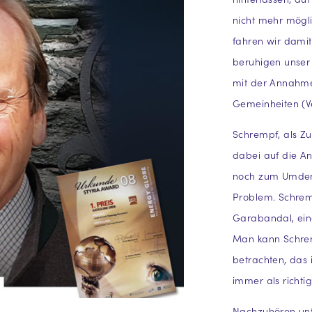
nicht mehr mögli
fahren wir damit
beruhigen unser 
mit der Annahme
Gemeinheiten (
Schrempf, als Zuk
dabei auf die A
noch zum Umdenk
Problem. Schrem
Garabandal, eine
Man kann Schrem
betrachten, das i
immer als richti
Nachzuhören un