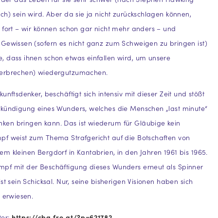
ch) sein wird. Aber da sie ja nicht zurückschlagen können,
 fort – wir können schon gar nicht mehr anders – und
Gewissen (sofern es nicht ganz zum Schweigen zu bringen ist)
, dass ihnen schon etwas einfallen wird, um unsere
Verbrechen) wiedergutzumachen.
unftsdenker, beschäftigt sich intensiv mit dieser Zeit und stößt
nkündigung eines Wunders, welches die Menschen „last minute“
en bringen kann. Das ist wiederum für Gläubige kein
pf weist zum Thema Strafgericht auf die Botschaften von
m kleinen Bergdorf in Kantabrien, in den Jahren 1961 bis 1965.
pf mit der Beschäftigung dieses Wunders erneut als Spinner
st sein Schicksal. Nur, seine bisherigen Visionen haben sich
g erwiesen.
ter:
https://cba.fro.at/?p=621782