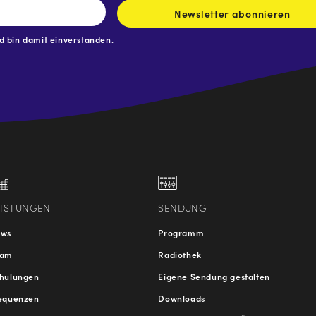
Newsletter abonnieren
 bin damit einverstanden.
.at
traße
EISTUNGEN
SENDUNG
ews
Programm
eam
Radiothek
hulungen
Eigene Sendung gestalten
equenzen
Downloads