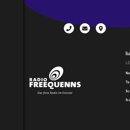
CAPTCHA
+43
radio@freequenns
Kulturhauss
3612
9,
30111-
A-
0
8940
Liezen
L
N
T
Sc
Fr