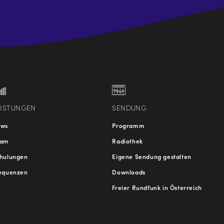
.at
traße
EISTUNGEN
SENDUNG
ews
Programm
eam
Radiothek
hulungen
Eigene Sendung gestalten
equenzen
Downloads
Freier Rundfunk in Österreich