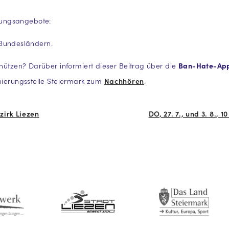
zungsangebote:
 Bundesländern.
chützen? Darüber informiert dieser Beitrag über die
Ban-Hate-Ap
inierungsstelle Steiermark zum
Nachhören
.
irk Liezen
DO, 27. 7., und 3. 8.,