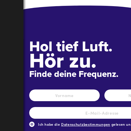
Hol tief Luft.
Hör zu.
Finde deine Frequenz.
Name
*
Vorname
E-
Mail-
Adresse
*
Ich habe die
Datenschutzbestimmungen
gelesen und