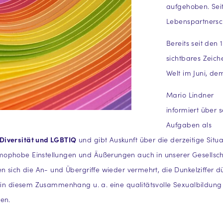
aufgehoben. Seit
Lebenspartnersch
Bereits seit den
sichtbares Zeic
Welt im Juni, de
Mario Lindner
informiert über 
Aufgaben als
Diversität und LGBTIQ
und gibt Auskunft über die derzeitige Situa
mophobe Einstellungen und Äußerungen auch in unserer Gesellsch
n sich die An- und Übergriffe wieder vermehrt, die Dunkelziffer dü
n in diesem Zusammenhang u. a. eine qualitätsvolle Sexualbildung 
en.