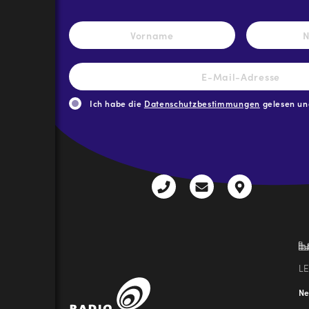
Name
*
Vorname
E-
Mail-
Adresse
*
Ich habe die
Datenschutzbestimmungen
gelesen und
CAPTCHA
+43
radio@freequenns
Kulturhauss
3612
9,
30111-
A-
0
8940
Liezen
L
N