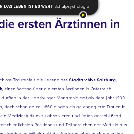
 DAS LEBEN IST ES WERT
Schulpsychologie
die ersten Ärztinnen in
chloss Trautenfels die Leiterin des
Stadtarchivs Salzburg,
lk
, einen Vortrag über die ersten Ärztinnen in Österreich
n durften in der Habsburger Monarchie erst ab dem Jahr 1900
n, doch schon ab ca. 1860 gingen einige engagierte Frauen in
 ein Medizinstudium zu absolvieren und übten anschließend
nterschiedlichsten Positionen und Teilbereichen der Medizin aus.
en standen im Mittelpunkt des Vortrags, aber auch die ersten