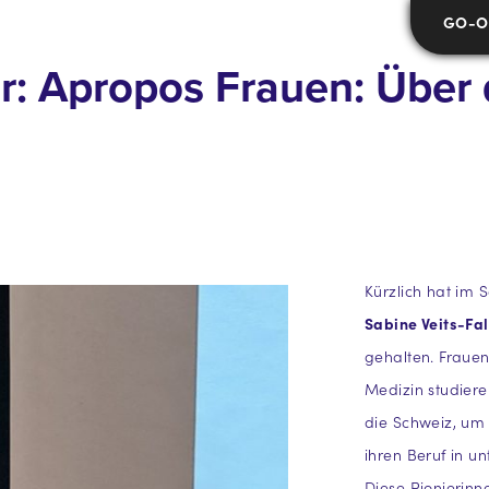
GO-ON
hr: Apropos Frauen: Über 
Kürzlich hat im S
Sabine Veits-Fa
gehalten. Fraue
Medizin studiere
die Schweiz, um
ihren Beruf in u
Diese Pionierinn