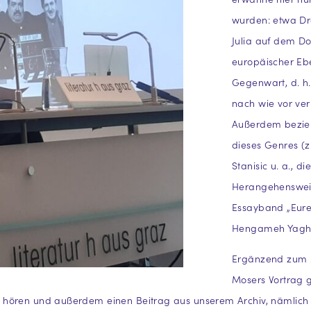
wurden: etwa Dro
Julia auf dem Do
europäischer Eb
Gegenwart, d. h.
nach wie vor ver
Außerdem bezieht
dieses Genres (z
Stanisic u. a., 
Herangehensweis
Essayband „Eure
Hengameh Yaghoo
Ergänzend zum M
Mosers Vortrag g
 hören und außerdem einen Beitrag aus unserem Archiv, nämlich 