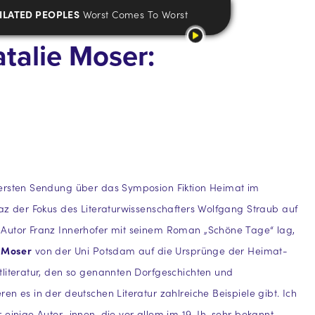
ILATED PEOPLES
Worst Comes To Worst
atalie Moser:
ersten Sendung über das Symposion Fiktion Heimat im
az der Fokus des Literaturwissenschafters Wolfgang Straub auf
Autor Franz Innerhofer mit seinem Roman „Schöne Tage“ lag,
 Moser
von der Uni Potsdam auf die Ursprünge der Heimat-
literatur, den so genannten Dorfgeschichten und
en es in der deutschen Literatur zahlreiche Beispiele gibt. Ich
 einige Autor_innen, die vor allem im 19. Jh. sehr bekannt