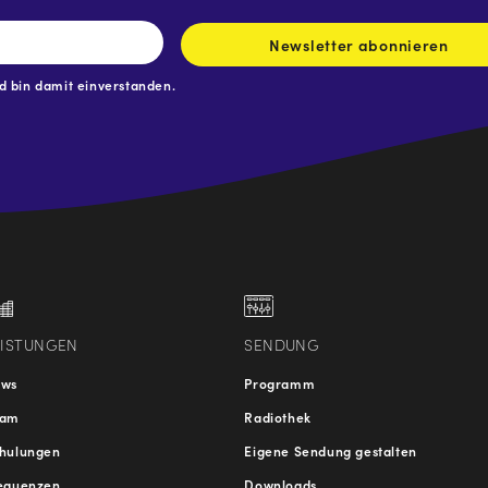
Newsletter abonnieren
 bin damit einverstanden.
.at
traße
EISTUNGEN
SENDUNG
ews
Programm
eam
Radiothek
hulungen
Eigene Sendung gestalten
equenzen
Downloads