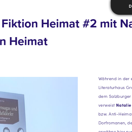
D
– Fiktion Heimat #2 mit N
n Heimat
Während in der 
Literaturhaus Gr
dem Salzburger 
verweist
Natalie
bzw. Anti-Heimat
Dorfromanen, der
erwähne hier nur