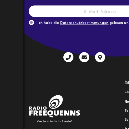
E-
Mail-
Adresse
*
Ich habe die
Datenschutzbestimmungen
gelesen und
CAPTCHA
+43
radio@freequenns
Kulturhauss
3612
9,
30111-
A-
0
8940
Liezen
L
N
T
Sc
Fr